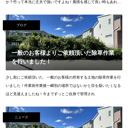
か？竹って本当に丈夫で強いですよね！風情を感じて良い時もあれば
敷地ににょきにょき進出して手に負えない…なん
ブログ
2021.10.13
一般のお客様よりご依頼頂いた除草作業
を行いました！
少し前にご依頼頂いた、一般のお客様の所有する土地の除草作業を行
いました！作業前作業後一瞬別の場所ではないかと目を疑いたくなる
ほど見違えましたね！今までずっとご自身で管理され
ニュース