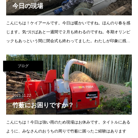
今日の現場
こんにちは！ケイアールです。今日は暖かいですね。ほんのり春を感
じます。気づけばあと一週間で２月も終わるのですね。冬期オリンピ
ックもあっという間に閉会式も終わってました。わたしが印象に残っ
たのは金メダルを獲得した平野選手です！子供のころからの
ブログ
2021.11.22
竹薮にお困りですか？
こんにちは！今日は強い雨のため現場はお休みです。タイトルにある
ように、みなさんのおうちの周りで竹薮に困ったご経験はあります