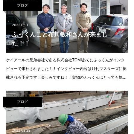
ブログ
2022.05.11
ふっくんこと布川敏和さんが来まし
た！！
ケイアールの兄弟会社である株式会社TOMIあてにふっくんがインタ
ビューで来社されました！！インタビュー内容は月刊マスターズに掲
載される予定です！楽しみですね！！実物のふっくんはとっても気さ
くで優しい紳士だったそうです。写
ブログ
2022.02.22