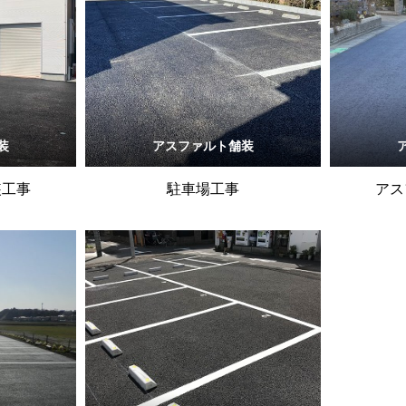
装
アスファルト舗装
装工事
駐車場工事
アス